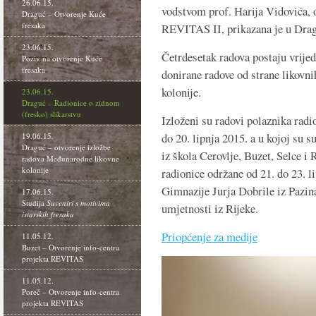
26.06.15.
vodstvom prof. Harija Vidovića, 
Draguć – Otvorenje Kuće
fresaka
REVITAS II, prikazana je u Dra
23.06.15.
Četrdesetak radova postaju vrij
Poziv na otvorenje Kuće
fresaka
donirane radove od strane likovn
kolonije.
23.06.15.
Draguć – Radionice o zidnom
(fresko) slikarstvu
Izloženi su radovi polaznika radi
do 20. lipnja 2015. a u kojoj su s
19.06.15.
Draguć – otvorenje izložbe
iz škola Cerovlje, Buzet, Selce i 
radova Međunarodne likovne
kolonije
radionice održane od 21. do 23. li
Gimnazije Jurja Dobrile iz Pazin
17.06.15.
Studija
Suveniri s motivima
umjetnosti iz Rijeke.
istarskih fresaka
Priopćenje za medije
11.05.12.
Buzet – Otvorenje info-centra
projekta REVITAS
11.05.12.
Poreč – Otvorenje info-centra
projekta REVITAS