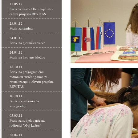
11.05.12.
Svetvinčenat – Otvorenje info-
centra projekta REVITAS
25.01.12.
Poziv za seminar
24.01.12.
Poziv na pjesničku večer
24.01.12.
Poziv na likovnu izložbu
18.10.11.
Poziv na prekograničnu
radionicu stručnog tima za
revitalizaciju u okviru projekta
REVITAS
10.10.11.
Poziv na radionice o
suhogradnji
05.05.11.
Poziv za sudjelovanje na
radionici "Moj kažun"
28.04.11.