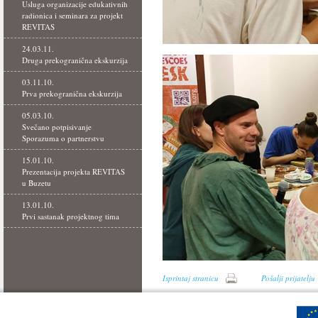
Usluga organizacije edukativnih
radionica i seminara za projekt
REVITAS
24.03.11.
Druga prekogranična ekskurzija
03.11.10.
Prva prekogranična ekskurzija
05.03.10.
Svečano potpisivanje
Sporazuma o partnerstvu
15.01.10.
Prezentacija projekta REVITAS
u Buzetu
13.01.10.
Prvi sastanak projektnog tima
Isprintaj stranicu
Pošalji prijatelju