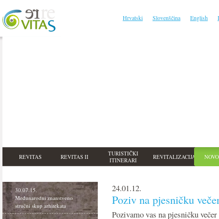
Hrvatski
Slovenščina
English
TURISTIČKI
REVITAS
REVITAS II
REVITALIZACIJA
NOVO
ITINERARI
24.01.12.
30.07.15.
Poziv na pjesničku veče
Međunarodni znanstveno
stručni skup arhitekata
Pozivamo vas na pjesničku večer k