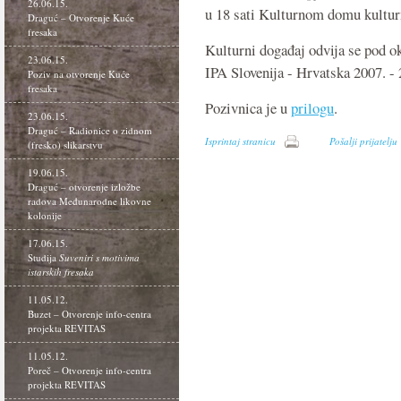
26.06.15.
u 18 sati Kulturnom domu kultur
Draguć – Otvorenje Kuće
fresaka
Kulturni događaj odvija se pod o
23.06.15.
IPA Slovenija - Hrvatska 2007. - 
Poziv na otvorenje Kuće
fresaka
Pozivnica je u
prilogu
.
23.06.15.
Draguć – Radionice o zidnom
Isprintaj stranicu
Pošalji prijatelju
(fresko) slikarstvu
19.06.15.
Draguć – otvorenje izložbe
radova Međunarodne likovne
kolonije
17.06.15.
Studija
Suveniri s motivima
istarskih fresaka
11.05.12.
Buzet – Otvorenje info-centra
projekta REVITAS
11.05.12.
Poreč – Otvorenje info-centra
projekta REVITAS