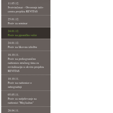
11.05.12.
Svetvinčenat – Otvorenje info-
centra projekta REVITAS
25.01.12.
Poziv za seminar
24.01.12.
Poziv na pjesničku večer
24.01.12.
Poziv na likovnu izložbu
18.10.11.
Poziv na prekograničnu
radionicu stručnog tima za
revitalizaciju u okviru projekta
REVITAS
10.10.11.
Poziv na radionice o
suhogradnji
05.05.11.
Poziv za sudjelovanje na
radionici "Moj kažun"
28.04.11.