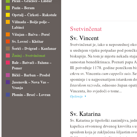
Pićan – Gračišće – Lindar
Pazin – Beram
Oprtalj – Čirkoti – Rakotule
Vižinada – Božje polje –
Svetvinčenat
Labinci
Višnjan – Bačva – Poreč
Sv. Vincent
Sv. Lovreč – Kloštar
Svetvinčenat je, iako u neposrednoj okol
Šorići – Dvigrad – Kanfanar
u srednjem vijeku potpadao pod porečk
Žminj – Svetvinčenat
biskupiju. Na tom je mjestu nekada staj
samostan benediktinaca. Poznati papa A
Bale – Batvači – Fažana –
III. potvrđuje 1178. godine porečkom b
Pomer
crkvu sv. Vincenta
cum cappelis suis
. Sa
Bičići – Barban – Prodol
spominje i u najpoznatijem istarskom 
Jasenovik – Nova Vas –
Istarskom razvodu
, odnosno župan opati
Vranja
Vincenta, što svjedoči o tome...
Plomin – Brseč – Lovran
Opširnije
Sv. Katarina
Sv. Katarina je tipološki zanimljiva, je
kapelica otvorenog drvenog krovišta s 
apsidom koja je zaključena šiljastim sv