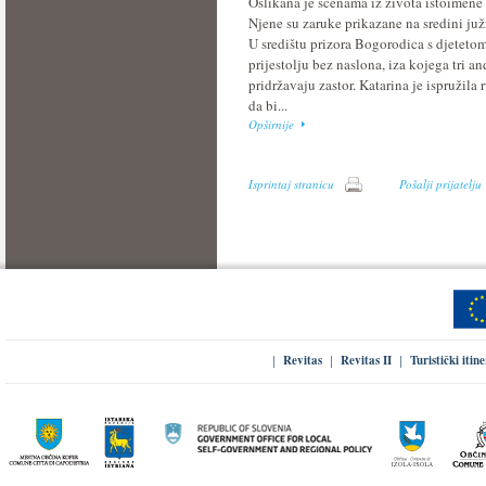
Oslikana je scenama iz života istoimene 
Njene su zaruke prikazane na sredini juž
U središtu prizora Bogorodica s djetetom
prijestolju bez naslona, iza kojega tri an
pridržavaju zastor. Katarina je ispružila 
da bi...
Opširnije
Isprintaj stranicu
Pošalji prijatelju
Revitas
Revitas II
Turistički itin