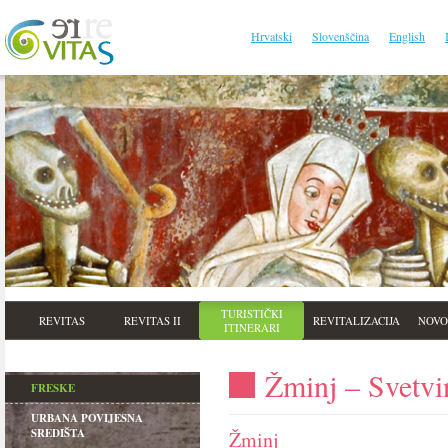
Hrvatski
Slovenščina
English
TURISTIČKI
REVITAS
REVITAS II
REVITALIZACIJA
NOVO
ITINERARI
Žminj – Svetvi
FRESKE
URBANA POVIJESNA
SREDIŠTA
Žminj