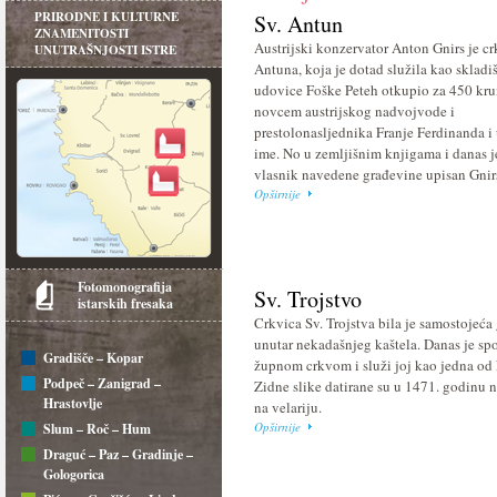
PRIRODNE I KULTURNE
Sv. Antun
ZNAMENITOSTI
Austrijski konzervator Anton Gnirs je cr
UNUTRAŠNJOSTI ISTRE
Antuna, koja je dotad služila kao skladiš
udovice Foške Peteh otkupio za 450 kr
novcem austrijskog nadvojvode i
prestolonasljednika Franje Ferdinanda i
ime. No u zemljišnim knjigama i danas j
vlasnik navedene građevine upisan Gnir
Opširnije
Fotomonografija
Sv. Trojstvo
istarskih fresaka
Crkvica Sv. Trojstva bila je samostojeća
unutar nekadašnjeg kaštela. Danas je sp
Gradišče – Kopar
župnom crkvom i služi joj kao jedna od 
Podpeč – Zanigrad –
Zidne slike datirane su u 1471. godinu 
Hrastovlje
na velariju.
Opširnije
Slum – Roč – Hum
Draguć – Paz – Gradinje –
Gologorica