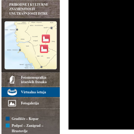
PRIRODNE I KULTURNE
ZNAMENITOSTI
UNUTRAŠNJOSTI ISTRE
Fotomonografija
istarskih fresaka
Virtualna šetnja
Fotogalerija
Gradišče – Kopar
Podpeč – Zanigrad –
Hrastovlje