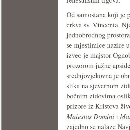
renesansnih trgova.
Od samostana koji je p
crkva sv. Vincenta. Nj
jednobrodnog prostora s
se mjestimice nazire u
izveo je majstor Ognob
prozorom južne apside.
srednjovjekovna je obn
slika na sjevernom zi
bočnim zidovima oslika
prizore iz Kristova ži
Maiestas Domini
Mai
i
zajedno se nalaze Navj