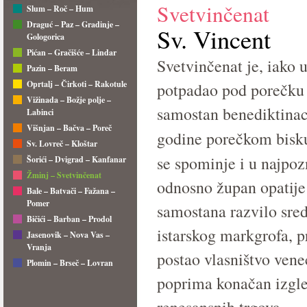
Svetvinčenat
Slum – Roč – Hum
Draguć – Paz – Gradinje –
Sv. Vincent
Gologorica
Pićan – Gračišće – Lindar
Svetvinčenat je, iako 
Pazin – Beram
Oprtalj – Čirkoti – Rakotule
potpadao pod porečku 
Vižinada – Božje polje –
samostan benediktinac
Labinci
Višnjan – Bačva – Poreč
godine porečkom bisk
Sv. Lovreč – Kloštar
se spominje i u najpo
Šorići – Dvigrad – Kanfanar
Žminj – Svetvinčenat
odnosno župan opatije 
Bale – Batvači – Fažana –
Pomer
samostana razvilo sred
Bičići – Barban – Prodol
istarskog markgrofa, pr
Jasenovik – Nova Vas –
Vranja
postao vlasništvo vene
Plomin – Brseč – Lovran
poprima konačan izgled