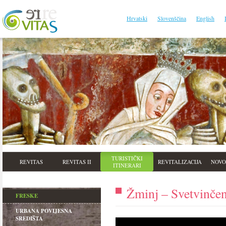
Hrvatski
Slovenščina
English
TURISTIČKI
REVITAS
REVITAS II
REVITALIZACIJA
NOVO
ITINERARI
Žminj – Svetvinčen
FRESKE
URBANA POVIJESNA
SREDIŠTA