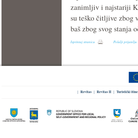
zanimljiv i najstariji
su teško čitljive zbog
baš zbog svog stanja o
Isprintaj stranicu
Pošalji prijatelju
Revitas
Revitas II
Turistički itin