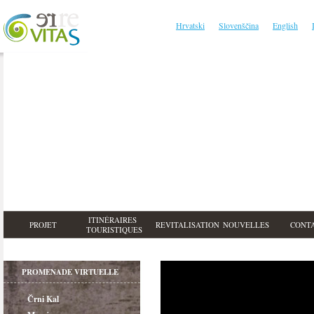
Hrvatski
Slovenščina
English
ITINÉRAIRES
PROJET
REVITALISATION
NOUVELLES
CONT
TOURISTIQUES
PROMENADE VIRTUELLE
Črni Kal