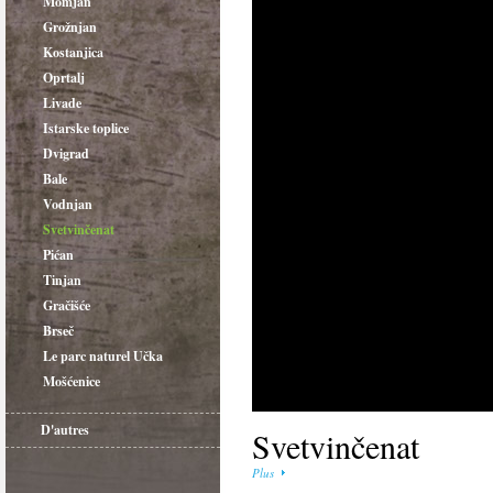
Momjan
Grožnjan
Kostanjica
Oprtalj
Livade
Istarske toplice
Dvigrad
Bale
Vodnjan
Svetvinčenat
Pićan
Tinjan
Gračišće
Brseč
Le parc naturel Učka
Mošćenice
D'autres
Svetvinčenat
Plus