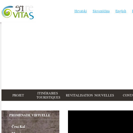
Hrvatski
Slovenščina
English
ITINÉRAIRES
PROJET
REVITALISATION
NOUVELLES
CONT
TOURISTIQUES
PROMENADE VIRTUELLE
Črni Kal