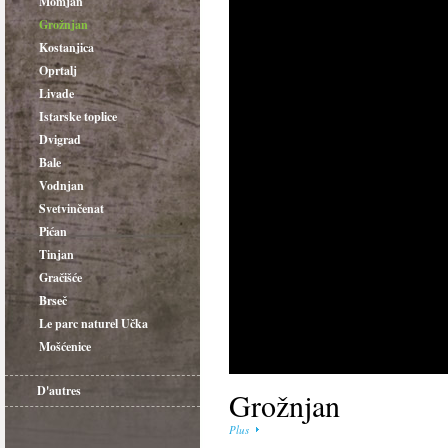
Momjan
Grožnjan
Kostanjica
Oprtalj
Livade
Istarske toplice
Dvigrad
Bale
Vodnjan
Svetvinčenat
Pićan
Tinjan
Gračišće
Brseč
Le parc naturel Učka
Mošćenice
D'autres
Grožnjan
Plus