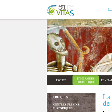
Hr
ITINÉRAIRES
PROJET
REVITA
TOURISTIQUES
La 
FRESQUES
de
CENTRES URBAINS
HISTORIQUES