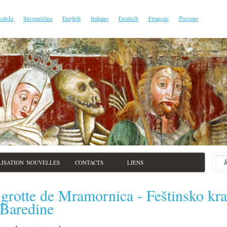
vatski
Slovenščina
English
Italiano
Deutsch
Français
Россию
LISATION
NOUVELLES
CONTACTS
LIENS
grotte de Mramornica - Feštinsko kral
 Baredine