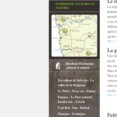
Le m
PATRIMOINE CULTUREL ET
La régi
NATUREL
format
monde 
a un ch
différe
après 
grotte 
Plus
La g
Une des
joyau 
Brochure Patrimoine
des cu
culturel et naturel
dans l
Non lo
Les salines de Sečovlje - La
vertica
vallée de la Dragonja
sales s
ovale, 
Sv. Peter - Nova vas - Padna
Plus
Pomjan - Le Parc naturel:
Kraški rub – Socerb
Črni Kal - Osp - Kubed
Fešt
Momjan - Grožnjan -