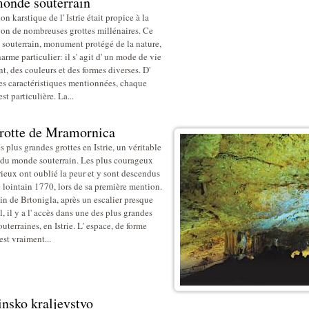
onde souterrain
on karstique de l' Istrie était propice à la
ion de nombreuses grottes millénaires. Ce
souterrain, monument protégé de la nature,
arme particulier: il s' agit d' un mode de vie
nt, des couleurs et des formes diverses. D'
les caractéristiques mentionnées, chaque
est particulière. La...
rotte de Mramornica
 plus grandes grottes en Istrie, un véritable
du monde souterrain. Les plus courageux
rieux ont oublié la peur et y sont descendus
e lointain 1770, lors de sa première mention.
in de Brtonigla, après un escalier presque
l, il y a l' accès dans une des plus grandes
outerraines, en Istrie. L' espace, de forme
est vraiment...
insko kraljevstvo