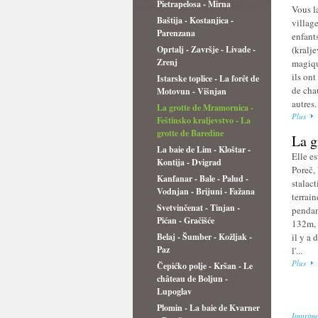
Pietrapelosa - Mirna
Vous la
Baštija - Kostanjica -
villag
Parenzana
enfant
Oprtalj - Završje - Livade -
(kralje
Zrenj
magiqu
ils on
Istarske toplice - La forêt de
de cha
Motovun - Višnjan
autres.
La grotte de Mramornica -
Plus
Feštinsko kraljevstvo - La
grotte de Baredine
La g
La baie de Lim - Kloštar -
Elle es
Kontija - Dvigrad
Poreč, 
Kanfanar - Bale - Palud -
stalact
Vodnjan - Brijuni - Fažana
terrain
Svetvinčenat - Tinjan -
pendan
Pićan - Gračišće
132m, 
Belaj - Šumber - Kožljak -
il y a
Paz
l'...
Plus
Čepićko polje - Kršan - Le
château de Boljun -
Lupoglav
Plomin - La baie de Kvarner
Imprime