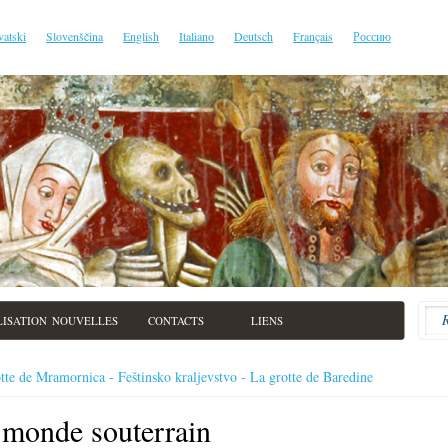
vatski
Slovenščina
English
Italiano
Deutsch
Français
Россию
LISATION
NOUVELLES
CONTACTS
LIENS
tte de Mramornica - Feštinsko kraljevstvo - La grotte de Baredine
 monde souterrain