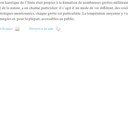
ion karstique de l' Istrie était propice à la formation de nombreuses grottes millén
 de la nature, a un charme particulier: il s' agit d' un mode de vie différent, des coul
éristiques mentionnées, chaque grotte est particulière. La température moyenne y va,
rangées et, pour la plupart, accessibles au public.
r la page
Envoyer a un ami