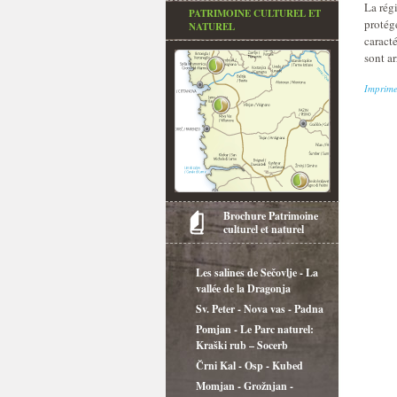
La rég
PATRIMOINE CULTUREL ET
protégé
NATUREL
caract
sont ar
Imprime
Brochure Patrimoine
culturel et naturel
Les salines de Sečovlje - La
vallée de la Dragonja
Sv. Peter - Nova vas - Padna
Pomjan - Le Parc naturel:
Kraški rub – Socerb
Črni Kal - Osp - Kubed
Momjan - Grožnjan -