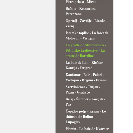
Pietrapelosa - Mirna
Baštija - Kostanjica -
Parenzana
Oprtalj - Završje - Livade -
Zrenj
Istarske toplice - La forêt de
Motovun - Višnjan
La grotte de Mramornica -
Feštinsko kraljevstvo - La
grotte de Baredine
La baie de Lim - Kloštar -
Kontija - Dvigrad
Kanfanar - Bale - Palud -
Vodnjan - Brijuni - Fažana
Svetvinčenat - Tinjan -
Pićan - Gračišće
Belaj - Šumber - Kožljak -
Paz
Čepićko polje - Kršan - Le
château de Boljun -
Lupoglav
Plomin - La baie de Kvarner