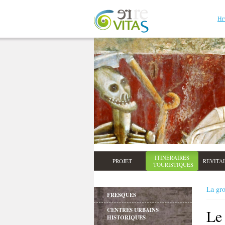
Hr
ITINÉRAIRES
PROJET
REVITA
TOURISTIQUES
La gro
FRESQUES
CENTRES URBAINS
Le
HISTORIQUES