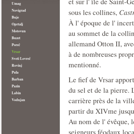
et sur l' île de Saint-
Umag
Cast
sous les collines,
Novigrad
Buje
À l' époque de l' incer
Oprtalj
Motovun
au sommet de la collin
Buzet
allemand Otton II, ave
Poreč
Vrsar
à de nombreuses proprié
Sveti Lovreč
mentionné.
Rovinj
Pula
Le fief de Vrsar apport
Barban
Pazin
du sel et de la pierre.
Labin
carrière près de la vil
Vodnjan
partir du XIVme jusqu
Au nom de l' évêque, le
seigneurs féodaux loca