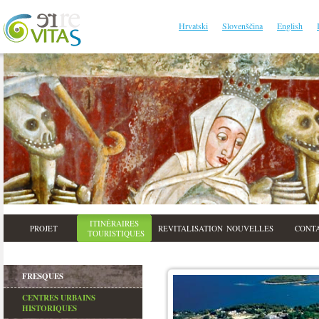
Hrvatski
Slovenščina
English
ITINÉRAIRES
PROJET
REVITALISATION
NOUVELLES
CONT
TOURISTIQUES
FRESQUES
CENTRES URBAINS
HISTORIQUES