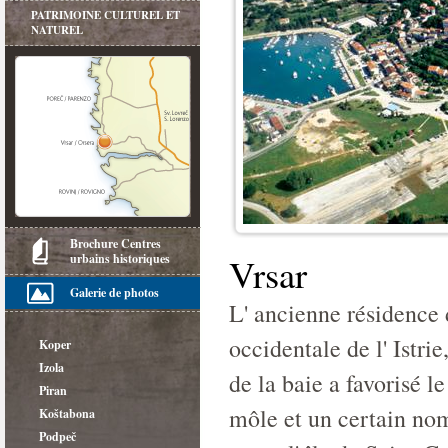
PATRIMOINE CULTUREL ET
NATUREL
Brochure Centres
urbains historiques
Vrsar
Galerie de photos
L' ancienne résidence d
occidentale de l' Istri
Koper
Izola
de la baie a favorisé l
Piran
môle et un certain nom
Koštabona
Podpeč