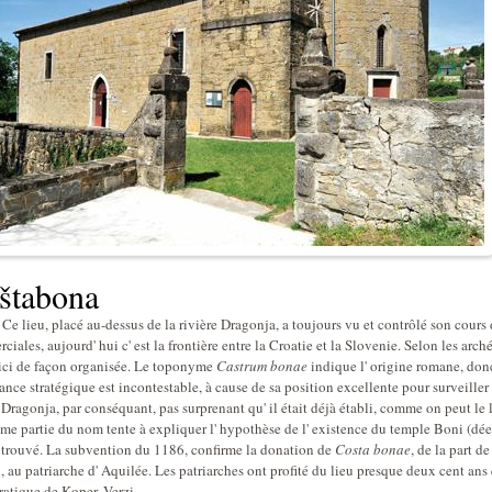
štabona
u, placé au-dessus de la rivière Dragonja, a toujours vu et contrôlé son cours d' 
iales, aujourd' hui c' est la frontière entre la Croatie et la Slovenie. Selon les arc
 ici de façon organisée. Le toponyme
Castrum bonae
indique l' origine romane, donc,
ance stratégique est incontestable, à cause de sa position excellente pour surveiller
 Dragonja, par conséquant, pas surprenant qu' il était déjà établi, comme on peut le 
me partie du nom tente à expliquer l' hypothèse de l' existence du temple Boni (dées
 trouvé. La subvention du 1186, confirme la donation de
Costa bonae
, de la part 
 au patriarche d' Aquilée. Les patriarches ont profité du lieu presque deux cent ans e
ratique de Koper, Verzi.