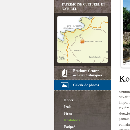
PATRIMOINE CULTUREL ET
NATUREL
Brochure Centres
Ko
urbains historiques
Galerie de photos
Ce lie
commerc
vivait
Koper
import
Izola
rivière
deuxiè
Piran
jamais
Koštabona
romain,
Podpeč
aristoc