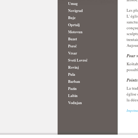
Umag
Les pl
Novigrad
L' égl
Buje
sanctua
Oprtalj
conçue
Motovun
sculpt
Buzet
trentai
Aujour
Poreč
Vrsar
Pour v
Sveti Lovreč
Koštab
Rovinj
possibl
Pula
Points
Barban
La trad
Pazin
église 
Labin
la dées
Vodnjan
Imprime