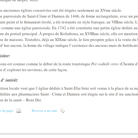
us anciennes églises conservées ont été érigées seulement au XVme siècle.
ise paroissiale de Saint-Côme et Damien de 1446, de forme rectangulaire, avec un p
ire peint et le firmament étoilé, a été restaurée en style baroque, au VIIIme siècle. L
 comme une église paroissiale. En 1742 a été construite une petite église dédiée au
ure du portail principal. À propos de Koštabona, au XVIIIme siècle, elle est menti
ne de maisons. Toutefois, déjà au XIXme siècle, le lieu prospère grâce à la vente du 
d' hui encore, la forme du village indique l' existence des anciens murs de fortifica
isiter:
ona est connue comme le début de la route touristique
Pot vodnih virov
(Chemin d' 
e d' explorer les environs, de cette façon.
 d' intérêt:
ition locale veut que l' église dédiée à Saint-Élie béni soit venue à la place de sa ma
dédiée aux pharmaciens Saint - Côme et Damien soit érigée sur le site d' un sanctuai
se de la santé – Boni Dei.
r la page
Envoyer a un ami