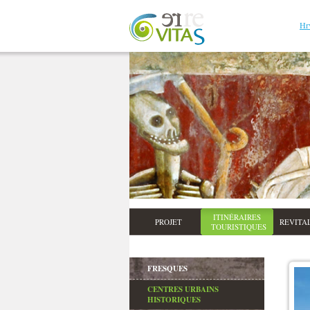
Hr
ITINÉRAIRES
PROJET
REVITA
TOURISTIQUES
FRESQUES
CENTRES URBAINS
HISTORIQUES