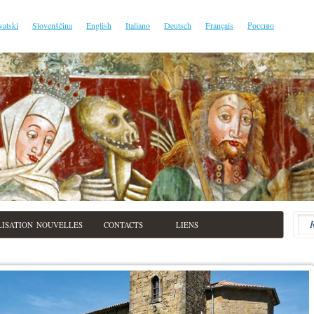
vatski
Slovenščina
English
Italiano
Deutsch
Français
Россию
LISATION
NOUVELLES
CONTACTS
LIENS