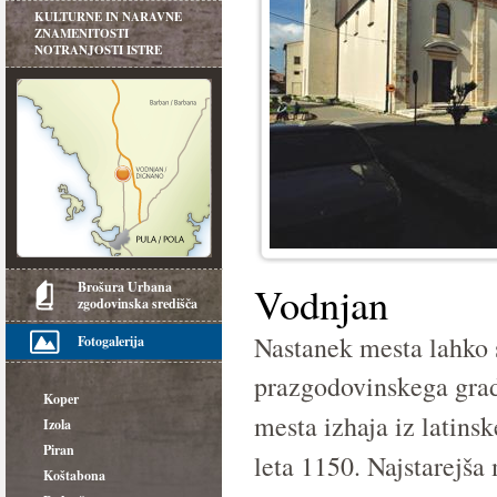
KULTURNE IN NARAVNE
ZNAMENITOSTI
NOTRANJOSTI ISTRE
Brošura Urbana
Vodnjan
zgodovinska središča
Nastanek mesta lahko 
Fotogalerija
prazgodovinskega gradi
Koper
mesta izhaja iz latins
Izola
Piran
leta 1150. Najstarejša
Koštabona