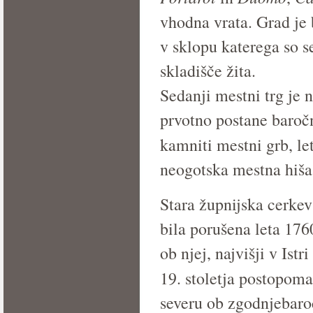
vhodna vrata. Grad je
v sklopu katerega so se
skladišče žita.
Sedanji mestni trg je 
prvotno postane baroč
kamniti mestni grb, l
neogotska mestna hiša
Stara župnijska cerkev 
bila porušena leta 176
ob njej, najvišji v Ist
19. stoletja postopoma
severu ob zgodnjebaroč