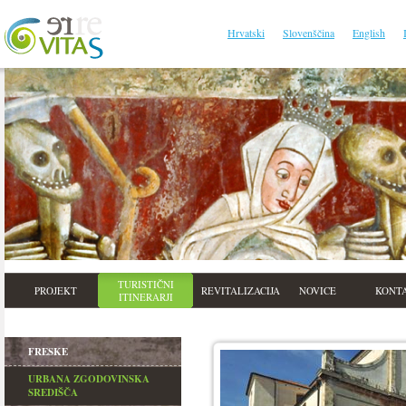
Hrvatski
Slovenščina
English
TURISTIČNI
PROJEKT
REVITALIZACIJA
NOVICE
KONT
ITINERARJI
FRESKE
URBANA ZGODOVINSKA
SREDIŠČA