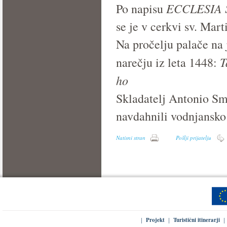
ECCLESIA S
Po napisu
se je v cerkvi sv. Marti
Na pročelju palače na
T
narečju iz leta 1448:
ho
Skladatelj Antonio Sm
navdahnili vodnjansko 
Natisni stran
Pošlji prijatelju
Projekt
Turistični itinerarji