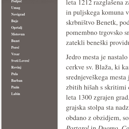
leta 1212 razglašena z
Podpeč
Umag
in puljskega komuna v 
Novigrad
skrbništvo Benetk, po
Buje
Oprtalj
pomembno trgovsko sre
Motovun
zatekli beneški providu
Buzet
Poreč
Vrsar
Jedro mesta je nastalo
Sveti Lovreč
cerkve sv. Blaža, ki 
Rovinj
Pula
srednjeveškega mesta j
Barban
zbitih hišah s skritimi
Pazin
Labin
leta 1300 zgrajen gra
grajska stolpa sta nadz
obdano z obzidjem, s
Portarol
Duomo
Ca
in
,