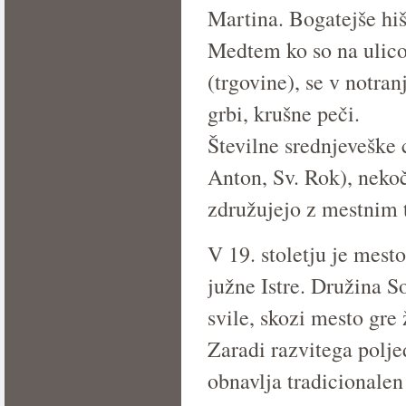
Martina. Bogatejše hiš
Medtem ko so na ulico
(trgovine), se v notran
grbi, krušne peči.
Številne srednjeveške c
Anton, Sv. Rok), nekoč
združujejo z mestnim 
V 19. stoletju je mes
južne Istre. Družina S
svile, skozi mesto gre 
Zaradi razvitega poljed
obnavlja tradicionalen