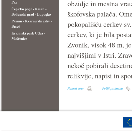
obzidje in mestna vrata
Paz
Čepićko polje - Kršan -
škofovska palača. Omen
Boljunski grad - Lupoglav
Plomin - Kvarnerski zaliv -
pokopališču cerkev sv.
Brseč
cerkev, ki je bila posta
Krajinski park Učka -
Mošćenice
Zvonik, visok 48 m, je
najvišjimi v Istri. Zra
nekoč pobirali desetin
relikvije, napisi in s
Natisni stran
Pošlji prijatelju