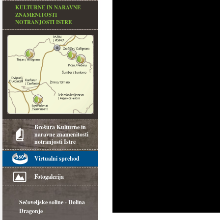
KULTURNE IN NARAVNE
ZNAMENITOSTI
NOTRANJOSTI ISTRE
Brošura Kulturne in
naravne znamenitosti
notranjosti Istre
Virtualni sprehod
Fotogalerija
Sečoveljske soline - Dolina
Dragonje