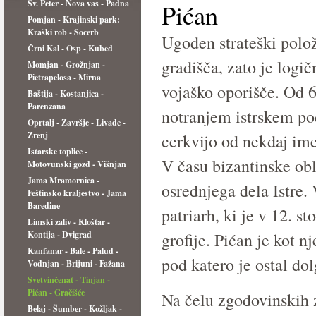
Sv. Peter - Nova vas - Padna
Pićan
Pomjan - Krajinski park:
Kraški rob - Socerb
Ugoden strateški polo
Črni Kal - Osp - Kubed
gradišča, zato je logi
Momjan - Grožnjan -
Pietrapelosa - Mirna
vojaško oporišče. Od 6.
Baštija - Kostanjica -
Parenzana
notranjem istrskem pod
Oprtalj - Završje - Livade -
Zrenj
cerkvijo od nekdaj im
Istarske toplice -
V času bizantinske obl
Motovunski gozd - Višnjan
Jama Mramornica -
osrednjega dela Istre. 
Feštinsko kraljestvo - Jama
Baredine
patriarh, ki je v 12. s
Limski zaliv - Kloštar -
Kontija - Dvigrad
grofije. Pićan je kot n
Kanfanar - Bale - Palud -
pod katero je ostal dol
Vodnjan - Brijuni - Fažana
Svetvinčenat - Tinjan -
Pićan - Gračišće
Na čelu zgodovinskih 
Belaj - Šumber - Kožljak -