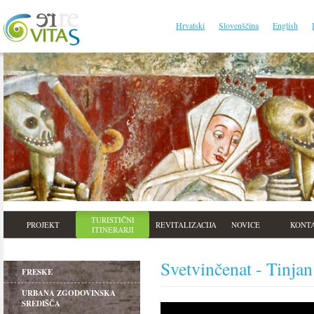
Hrvatski
Slovenščina
English
TURISTIČNI
PROJEKT
REVITALIZACIJA
NOVICE
KONT
ITINERARJI
Svetvinčenat - Tinjan
FRESKE
URBANA ZGODOVINSKA
SREDIŠČA