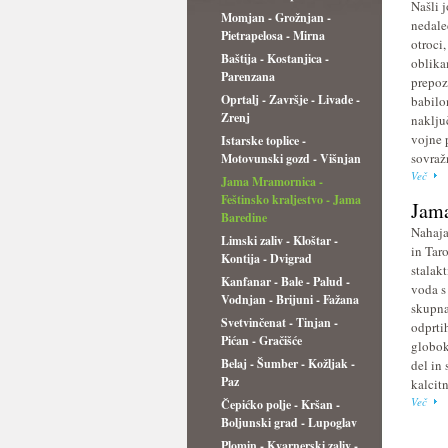
Našli j
Momjan - Grožnjan -
nedale
Pietrapelosa - Mirna
otroci
Baštija - Kostanjica -
oblika
Parenzana
prepoz
Oprtalj - Završje - Livade -
babilo
Zrenj
naklju
vojne 
Istarske toplice -
sovraž
Motovunski gozd - Višnjan
Več
Jama Mramornica -
Feštinsko kraljestvo - Jama
Jama
Baredine
Nahaja
Limski zaliv - Kloštar -
in Tar
Kontija - Dvigrad
stalakt
Kanfanar - Bale - Palud -
voda s
Vodnjan - Brijuni - Fažana
skupna
Svetvinčenat - Tinjan -
odprti
Pićan - Gračišće
globok
Belaj - Šumber - Kožljak -
del in
Paz
kalcitn
Več
Čepićko polje - Kršan -
Boljunski grad - Lupoglav
Plomin - Kvarnerski zaliv -