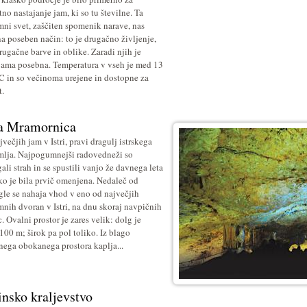
tno nastajanje jam, ki so tu številne. Ta
ni svet, zaščiten spomenik narave, nas
na poseben način: to je drugačno življenje,
rugačne barve in oblike. Zaradi njih je
jama posebna. Temperatura v vseh je med 13
˚C in so večinoma urejene in dostopne za
t.
a Mramornica
večjih jam v Istri, pravi dragulj istrskega
lja. Najpogumnejši radovedneži so
ali strah in se spustili vanjo že davnega leta
ko je bila prvič omenjena. Nedaleč od
gle se nahaja vhod v eno od največjih
nih dvoran v Istri, na dnu skoraj navpičnih
. Ovalni prostor je zares velik: dolg je
100 m; širok pa pol toliko. Iz blago
nega obokanega prostora kaplja...
insko kraljevstvo