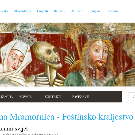
vatski
Slovenščina
English
Italiano
Deutsch
Français
Россию
IZACIJA
NOVICE
KONTAKTI
POVEZAVE
ma Mramornica - Feštinsko kraljestvo
emni svijet
o kraško področje je bilo primerno za