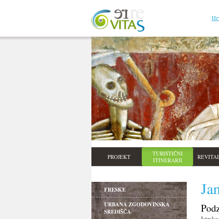
Hr
TURISTIČNI
PROJEKT
REVITAL
ITINERARJI
Ja
FRESKE
URBANA ZGODOVINSKA
Podz
SREDIŠČA
Istrsk