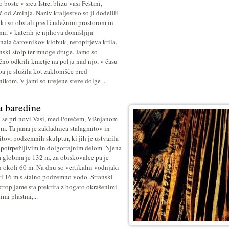
o boste v srcu Istre, blizu vasi Feštini,
č od Žminja. Naziv kraljestvo so ji dodelili
, ki so obstali pred čudežnim prostorom in
mi, v katerih je njihova domišljija
nala čarovnikov klobuk, netopirjeva krila,
nski stolp ter mnoge druge. Jamo so
čno odkrili kmetje na polju nad njo, v času
pa je služila kot zaklonišče pred
nikom. V jami so urejene steze dolge ...
 baredine
 se pri novi Vasi, med Porečem, Višnjanom
om. Ta jama je zakladnica stalagmitov in
itov, podzemnih skulptur, ki jih je ustvarila
 potrpežljivim in dolgotrajnim delom. Njena
 globina je 132 m, za obiskovalce pa je
h okoli 60 m. Na dnu so vertikalni vodnjaki
i 16 m s stalno podzemno vodo. Stranski
 strop jame sta prekrita z bogato okrašenimi
imi plastmi,...