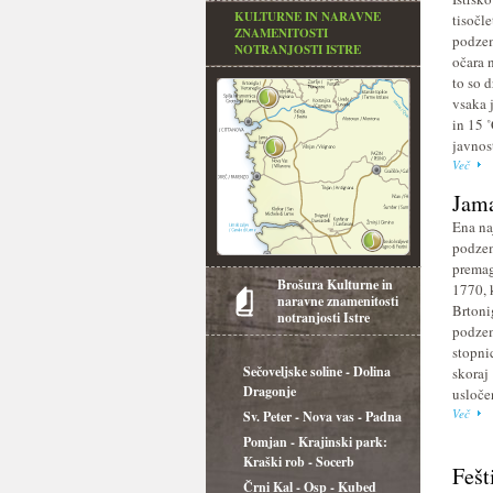
KULTURNE IN NARAVNE
tisočle
ZNAMENITOSTI
podzem
NOTRANJOSTI ISTRE
očara 
to so d
vsaka 
in 15 
javnos
Več
Jam
Ena naj
podzem
premag
Brošura Kulturne in
1770, 
naravne znamenitosti
Brtoni
notranjosti Istre
podzem
stopnic
Sečoveljske soline - Dolina
skoraj 
Dragonje
usloče
Več
Sv. Peter - Nova vas - Padna
Pomjan - Krajinski park:
Kraški rob - Socerb
Fešt
Črni Kal - Osp - Kubed