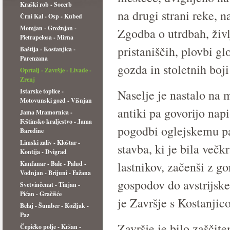
Kraški rob - Socerb
na drugi strani reke,
Črni Kal - Osp - Kubed
Momjan - Grožnjan -
Zgodba o utrdbah, življ
Pietrapelosa - Mirna
pristaniščih, plovbi g
Baštija - Kostanjica -
Parenzana
gozda in stoletnih boji
Oprtalj - Završje - Livade -
Zrenj
Istarske toplice -
Naselje je nastalo na 
Motovunski gozd - Višnjan
antiki pa govorijo napis
Jama Mramornica -
Feštinsko kraljestvo - Jama
pogodbi oglejskemu pat
Baredine
Limski zaliv - Kloštar -
stavba, ki je bila več
Kontija - Dvigrad
lastnikov, začenši z g
Kanfanar - Bale - Palud -
Vodnjan - Brijuni - Fažana
gospodov do avstrijske
Svetvinčenat - Tinjan -
Pićan - Gračišće
je Završje s Kostanjic
Belaj - Šumber - Kožljak -
Paz
Završje je bilo zaščit
Čepićko polje - Kršan -