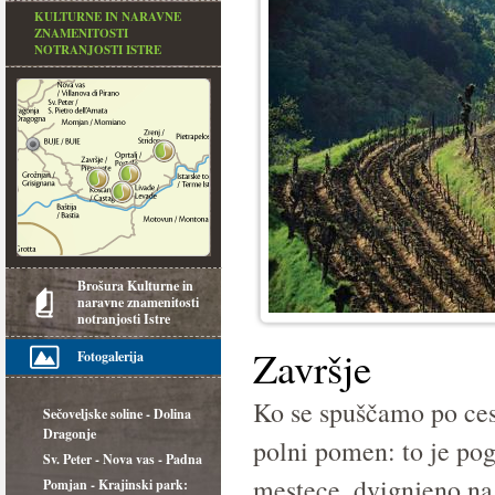
KULTURNE IN NARAVNE
ZNAMENITOSTI
NOTRANJOSTI ISTRE
Brošura Kulturne in
naravne znamenitosti
notranjosti Istre
Završje
Fotogalerija
Ko se spuščamo po ces
Sečoveljske soline - Dolina
Dragonje
polni pomen: to je pog
Sv. Peter - Nova vas - Padna
mestece, dvignjeno na 
Pomjan - Krajinski park: