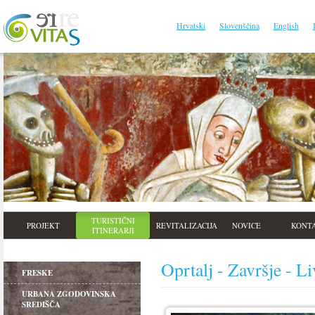
Hrvatski
Slovenščina
English
TURISTIČNI
PROJEKT
REVITALIZACIJA
NOVICE
KONT
ITINERARJI
Oprtalj - Završje - L
FRESKE
URBANA ZGODOVINSKA
SREDIŠČA