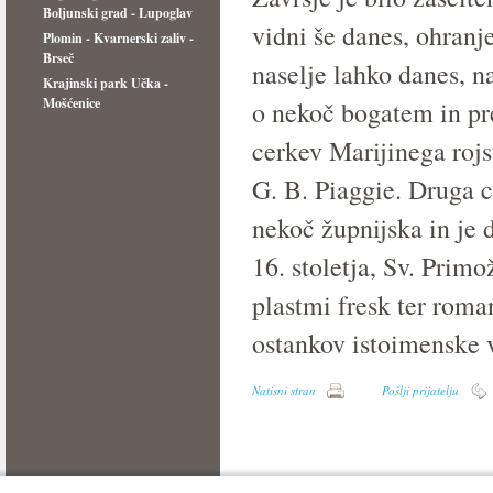
Boljunski grad - Lupoglav
vidni še danes, ohranj
Plomin - Kvarnerski zaliv -
Brseč
naselje lahko danes, n
Krajinski park Učka -
Mošćenice
o nekoč bogatem in pr
cerkev Marijinega rojst
G. B. Piaggie. Druga 
nekoč župnijska in je d
16. stoletja, Sv. Primož
plastmi fresk ter roman
ostankov istoimenske v
Natisni stran
Pošlji prijatelju