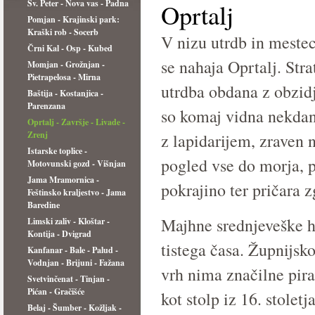
Sv. Peter - Nova vas - Padna
Oprtalj
Pomjan - Krajinski park:
Kraški rob - Socerb
V nizu utrdb in mestec
Črni Kal - Osp - Kubed
se nahaja Oprtalj. Stra
Momjan - Grožnjan -
Pietrapelosa - Mirna
utrdba obdana z obzidj
Baštija - Kostanjica -
Parenzana
so komaj vidna nekdanj
Oprtalj - Završje - Livade -
Zrenj
z lapidarijem, zraven 
Istarske toplice -
pogled vse do morja, p
Motovunski gozd - Višnjan
Jama Mramornica -
pokrajino ter pričara 
Feštinsko kraljestvo - Jama
Baredine
Majhne srednjeveške hi
Limski zaliv - Kloštar -
Kontija - Dvigrad
tistega časa. Župnijsko
Kanfanar - Bale - Palud -
Vodnjan - Brijuni - Fažana
vrh nima značilne pira
Svetvinčenat - Tinjan -
Pićan - Gračišće
kot stolp iz 16. stolet
Belaj - Šumber - Kožljak -