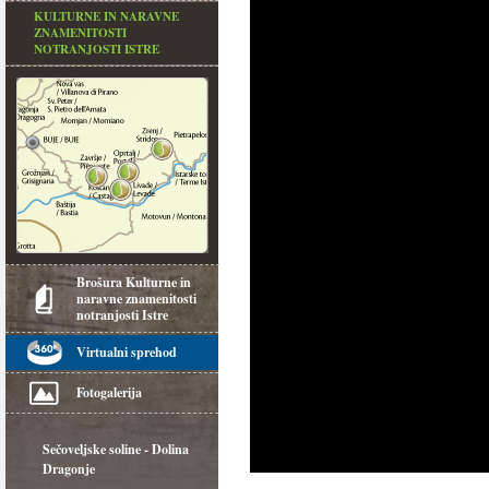
KULTURNE IN NARAVNE
ZNAMENITOSTI
NOTRANJOSTI ISTRE
Brošura Kulturne in
naravne znamenitosti
notranjosti Istre
Virtualni sprehod
Fotogalerija
Sečoveljske soline - Dolina
Dragonje