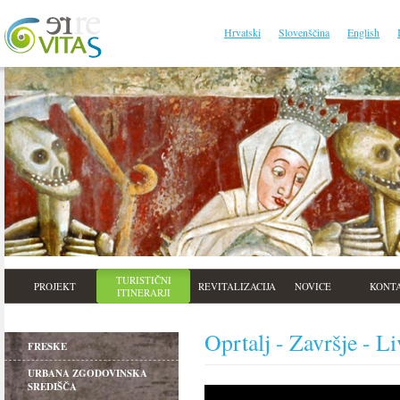
Hrvatski
Slovenščina
English
TURISTIČNI
PROJEKT
REVITALIZACIJA
NOVICE
KONT
ITINERARJI
Oprtalj - Završje - L
FRESKE
URBANA ZGODOVINSKA
SREDIŠČA