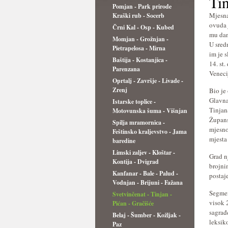
Ti
Pomjan - Park prirode
Mjesna
Kraški rub - Socerb
ovuda 
Črni Kal - Osp - Kubed
mu dan
Momjan - Grožnjan -
U sred
Pietrapelosa - Mirna
im je 
Baštija - Kostanjica -
14. st
Parenzana
Veneci
Oprtalj - Završje - Livade -
Zrenj
Bio je
Glavna
Istarske toplice -
Tinjan
Motovunska šuma - Višnjan
Župans
Spilja mramornica -
mjesno
Feštinsko kraljevstvo - Jama
mjesta 
baredine
Limski zaljev - Kloštar -
Grad n
Kontija - Dvigrad
brojni
Kanfanar - Bale - Palud -
postaj
Vodnjan - Brijuni - Fažana
Segmen
Svetvinčenat - Tinjan -
visok 
Pićan - Gračišće
sagrađ
Belaj - Šumber - Kožljak -
leksik
Paz