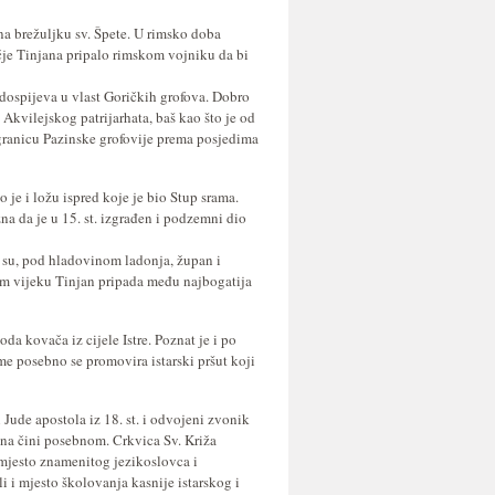
na brežuljku sv. Špete. U rimsko doba
učje Tinjana pripalo rimskom vojniku da bi
ospijeva u vlast Goričkih grofova. Dobro
Akvilejskog patrijarhata, baš kao što je od
 granicu Pazinske grofovije prema posjedima
je i ložu ispred koje je bio Stup srama.
na da je u 15. st. izgrađen i podzemni dio
 su, pod hladovinom ladonja, župan i
jem vijeku Tinjan pripada među najbogatija
da kovača iz cijele Istre. Poznat je i po
e posebno se promovira istarski pršut koji
Jude apostola iz 18. st. i odvojeni zvonik
jana čini posebnom. Crkvica Sv. Križa
o mjesto znamenitog jezikoslovca i
i i mjesto školovanja kasnije istarskog i