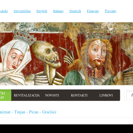
vatski
Slovenščina
English
Italiano
Deutsch
Français
Россию
ČKI
REVITALIZACIJA
NOVOSTI
KONTAKTI
LINKOVI
ARI
nčenat - Tinjan - Pićan - Gračišće