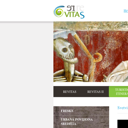
Hr
TURISTI
REVITAS
REVITAS II
ITINER
Svetvi
FRESKE
URBANA POVIJESNA
SREDIŠTA