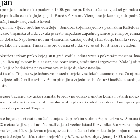
njan
 povijest počinje oko pradavne 1500. godine pr. Krista, o čemu svjedoči grobnica 
je prolazila cesta koja je spajala Poreč s Pazinom. Vjerojatno je kao nagrada podr
ašnji naziv nadjenuli Slaveni.
njem mu vijeku sudbinu određuje – ženidba, kojom zajedno s pazinskim Kaštelom d
služio: tinjanska utvrda čuvala je često napadanu zapadnu granicu prema posjedima 
. do dolaska Napoleona novim vlasnicima, carskoj obitelji Habsburg, branila vruću
je. Iako na granici, Tinjan nije bio obična utvrda, već se od 16. st. naziva gradom.
 okružen jarkom preko kojeg su u grad vodila jedina vrata s pokretnim mostom. Imao 
 je ulica uglavnom bila nastanjena obrtnicima, stražarima i trgovcima. Malo ljudi z
a, koji je hodnicima povezivao sve važnije dijelove naselja.
ki stol u Tinjanu svjedočanstvo je srednjovjekovne lokalne samouprave. Za njime
 vijeće odlučivali o svim važnim pitanjima zajednice. Inače, uz Gračišće, u sredn
Istre.
jeguje tradiciju kovačkog zanata, te redovno održava smotru kosira i ostalih proizvo
m suhozidnim kažunima, ali i neobičnosti njihova kvadratna oblika. U novije vrijem
e zaštitni proizvod Tinjana.
te bogate povijesti tumače ladonja sa županskim stolom, župna crkva sv. Šimuna i 
28 metara koji se po kruništu razlikuje od većine istarskih zvonika, što vizuru Tin
ena krajem 13. st. je izvan mjesta, uz cestu. Ističemo i činjenicu da je Tinjan rodn
ografa Josipa Voltića, autora trojezičnog
Ričoslovnika
, objavljenog 1803. u Beču, al