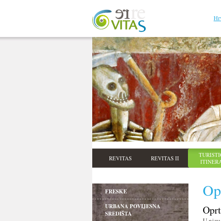
Hr
TURISTI
REVITAS
REVITAS II
ITINER
Opr
FRESKE
URBANA POVIJESNA
Oprt
SREDIŠTA
U nizu