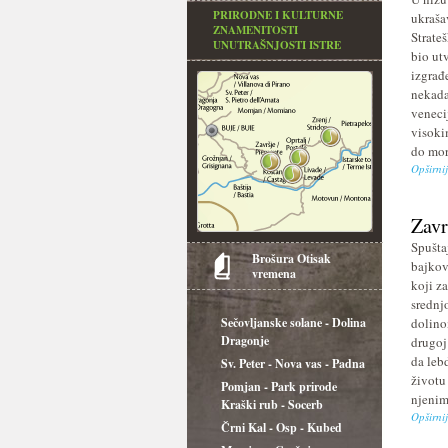
PRIRODNE I KULTURNE
ukrašav
ZNAMENITOSTI
Strate
UNUTRAŠNJOSTI ISTRE
bio ut
izgrađ
nekada
veneci
visoki
do mora
Opširni
Zavr
Spušta
Brošura Otisak
bajkov
vremena
koji z
srednj
Sečovljanske solane - Dolina
dolino
Dragonje
drugoj
da lebd
Sv. Peter - Nova vas - Padna
životu
Pomjan - Park prirode
njenim
Kraški rub - Socerb
Opširni
Črni Kal - Osp - Kubed