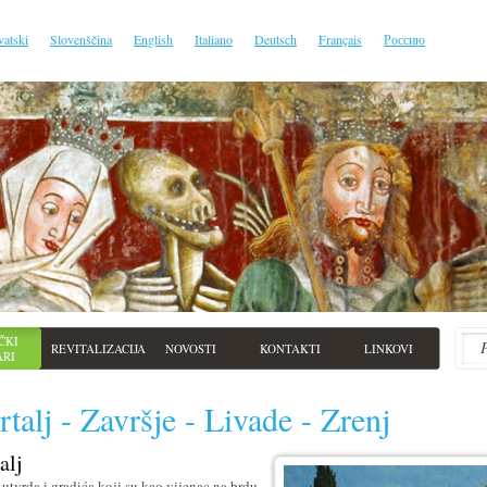
vatski
Slovenščina
English
Italiano
Deutsch
Français
Россию
ČKI
REVITALIZACIJA
NOVOSTI
KONTAKTI
LINKOVI
ARI
talj - Završje - Livade - Zrenj
alj
 utvrda i gradića koji su kao vijenac na brdu