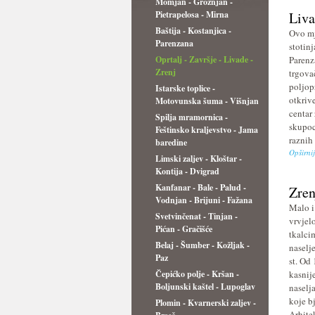
Momjan - Grožnjan -
Pietrapelosa - Mirna
Liv
Baštija - Kostanjica -
Ovo mj
Parenzana
stotin
Oprtalj - Završje - Livade -
Parenz
Zrenj
trgova
poljop
Istarske toplice -
otkrive
Motovunska šuma - Višnjan
centar 
Spilja mramornica -
skupoc
Feštinsko kraljevstvo - Jama
raznih 
baredine
Opširni
Limski zaljev - Kloštar -
Kontija - Dvigrad
Kanfanar - Bale - Palud -
Zren
Vodnjan - Brijuni - Fažana
Malo i
Svetvinčenat - Tinjan -
vrvjel
Pićan - Gračišće
tkalci
Belaj - Šumber - Kožljak -
naselj
Paz
st. Od 
Čepićko polje - Kršan -
kasnije
Boljunski kaštel - Lupoglav
naselj
koje b
Plomin - Kvarnerski zaljev -
Arhite