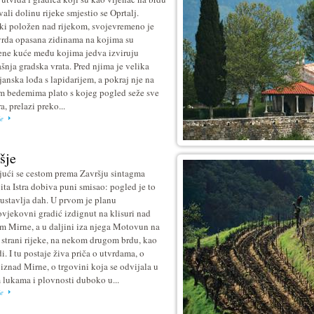
ali dolinu rijeke smjestio se Oprtalj.
ški položen nad rijekom, svojevremeno je
vrda opasana zidinama na kojima su
ene kuće među kojima jedva izviruju
šnja gradska vrata. Pred njima je velika
janska lođa s lapidarijem, a pokraj nje na
m bedemima plato s kojeg pogled seže sve
, prelazi preko...
je
šje
jući se cestom prema Završju sintagma
ita Istra dobiva puni smisao: pogled je to
austavlja dah. U prvom je planu
ovjekovni gradić izdignut na klisuri nad
m Mirne, a u daljini iza njega Motovun na
 strani rijeke, na nekom drugom brdu, kao
i. I tu postaje živa priča o utvrdama, o
 iznad Mirne, o trgovini koja se odvijala u
 lukama i plovnosti duboko u...
je