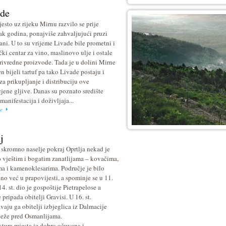
ade
esto uz rijeku Mirnu razvilo se prije
jak godina, ponajviše zahvaljujući pruzi
ani. U to su vrijeme Livade bile prometni i
čki centar za vino, maslinovo ulje i ostale
rivredne proizvode. Tada je u dolini Mirne
n bijeli tartuf pa tako Livade postaju i
za prikupljanje i distribuciju ove
jene gljive. Danas su poznato središte
manifestacija i doživljaja...
je
j
 skromno naselje pokraj Oprtlja nekad je
o vještim i bogatim zanatlijama – kovačima,
ma i kamenoklesarima. Područje je bilo
eno već u prapovijesti, a spominje se u 11.
14. st. dio je gospoštije Pietrapelose a
 pripada obitelji Gravisi. U 16. st.
avaju ga obitelji izbjeglica iz Dalmacije
ježe pred Osmanlijama.
ktura mjesta je dobro očuvana i...