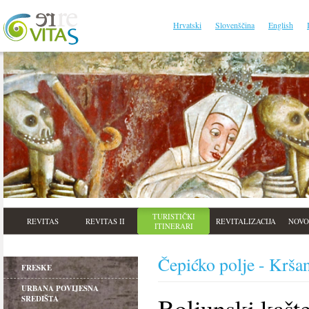
Hrvatski
Slovenščina
English
TURISTIČKI
REVITAS
REVITAS II
REVITALIZACIJA
NOVO
ITINERARI
Čepićko polje - Kršan
FRESKE
URBANA POVIJESNA
Boljunski kašte
SREDIŠTA