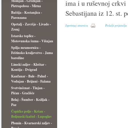
Momjan - Grožnjan -
ima i u ruševnoj crkvi s
Pietrapelosa - Mirna
Sebastijana iz 12. st. 
Baštija - Kostanjica -
Parenzana
Oprtalj - Završje - Livade -
Isprintaj stranicu
Pošalji prijatelju
Zrenj
Istarske toplice -
Motovunska šuma - Višnjan
Spilja mramornica -
Feštinsko kraljevstvo - Jama
baredine
Limski zaljev - Kloštar -
Kontija - Dvigrad
Kanfanar - Bale - Palud -
Vodnjan - Brijuni - Fažana
Svetvinčenat - Tinjan -
Pićan - Gračišće
Belaj - Šumber - Kožljak -
Paz
Čepićko polje - Kršan -
Boljunski kaštel - Lupoglav
Plomin - Kvarnerski zaljev -