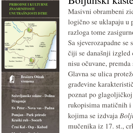
PRIRODNE I KULTURNE
ZNAMENITOSTI
Masivni obrambeni zido
UNUTRAŠNJOSTI ISTRE
logično se uklapaju u 
razloga tome zasigurno
Sa sjeverozapadne se s
čiji se današnji izgled
nisu očuvane, premda su
Glavna se ulica protež
Brošura Otisak
vremena
građevine karakterist
poznat po glagoljičko
Sečovljanske solane - Dolina
Dragonje
rukopisima matičnih i b
Sv. Peter - Nova vas - Padna
Bolj
kojima se izdvaja
Pomjan - Park prirode
Kraški rub - Socerb
mučenika iz 17. st., c
Črni Kal - Osp - Kubed