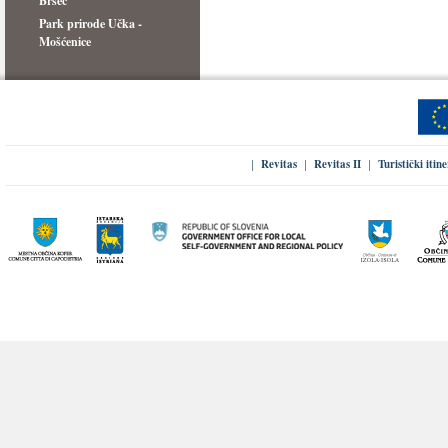
Brseč
Park prirode Učka -
Mošćenice
Revitas
Revitas II
Turistički itin