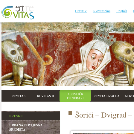
Hrvatski
Slovenščina
English
TURISTIČKI
REVITAS
REVITAS II
REVITALIZACIJA
NOVO
ITINERARI
Šorići – Dvigrad –
FRESKE
URBANA POVIJESNA
SREDIŠTA