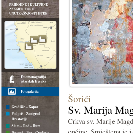
PRIRODNE I KULTURNE
ZNAMENITOSTI
UNUTRAŠNJOSTI ISTRE
Fotomonografija
istarskih fresaka
Fotogalerija
Šorići
Sv. Marija Ma
Gradišče – Kopar
Podpeč – Zanigrad –
Hrastovlje
Crkva sv. Marije Magd
Slum – Roč – Hum
općine. Smještena je i
Draguć – Paz – Gradinje –