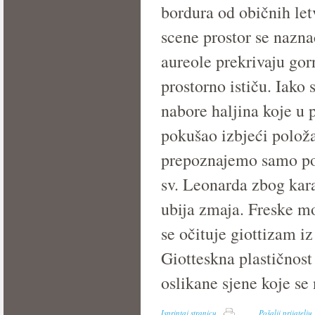
bordura od običnih letv
scene prostor se nazna
aureole prekrivaju gor
prostorno ističu. Iako
nabore haljina koje u p
pokušao izbjeći položa
prepoznajemo samo po
sv. Leonarda zbog karak
ubija zmaja. Freske mo
se očituje giottizam iz
Giotteskna plastičnost 
oslikane sjene koje se 
Isprintaj stranicu
Pošalji prijatelju