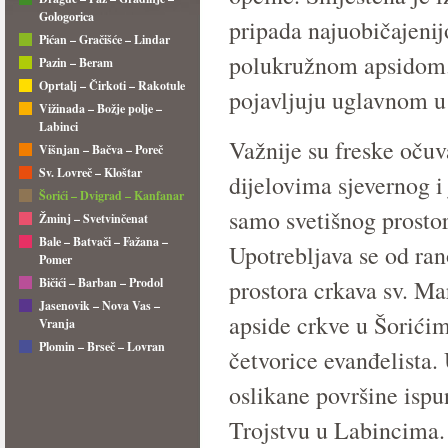
Gologorica
pripada najuobičajenijo
Pićan – Gračišće – Lindar
polukružnom apsidom. T
Pazin – Beram
Oprtalj – Čirkoti – Rakotule
pojavljuju uglavnom u 
Vižinada – Božje polje –
Labinci
Važnije su freske očuv
Višnjan – Bačva – Poreč
Sv. Lovreč – Kloštar
dijelovima sjevernog i
Šorići – Dvigrad – Kanfanar
samo svetišnog prosto
Žminj – Svetvinčenat
Bale – Batvači – Fažana –
Upotrebljava se od ra
Pomer
Bičići – Barban – Prodol
prostora crkava sv. Ma
Jasenovik – Nova Vas –
apside crkve u Šorićim
Vranja
Plomin – Brseč – Lovran
četvorice evanđelista. 
oslikane površine ispu
Trojstvu u Labincima. 