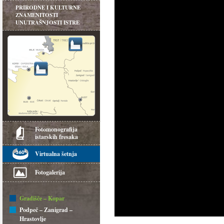
PRIRODNE I KULTURNE
ZNAMENITOSTI
UNUTRAŠNJOSTI ISTRE
Fotomonografija
istarskih fresaka
Virtualna šetnja
Fotogalerija
Gradišče – Kopar
Podpeč – Zanigrad –
Hrastovlje