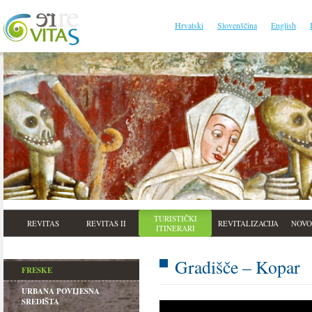
Hrvatski
Slovenščina
English
TURISTIČKI
REVITAS
REVITAS II
REVITALIZACIJA
NOVO
ITINERARI
Gradišče – Kopar
FRESKE
URBANA POVIJESNA
SREDIŠTA