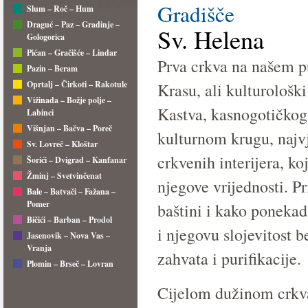
Gradišče
Slum – Roč – Hum
Draguć – Paz – Gradinje –
Sv. Helena
Gologorica
Pićan – Gračišće – Lindar
Prva crkva na našem p
Pazin – Beram
Oprtalj – Čirkoti – Rakotule
Krasu, ali kulturološki
Vižinada – Božje polje –
Kastva, kasnogotičkog 
Labinci
Višnjan – Bačva – Poreč
kulturnom krugu, najvj
Sv. Lovreč – Kloštar
crkvenih interijera, ko
Šorići – Dvigrad – Kanfanar
Žminj – Svetvinčenat
njegove vrijednosti. Pr
Bale – Batvači – Fažana –
Pomer
baštini i kako ponekad
Bičići – Barban – Prodol
i njegovu slojevitost 
Jasenovik – Nova Vas –
Vranja
zahvata i purifikacije.
Plomin – Brseč – Lovran
Cijelom dužinom crkva