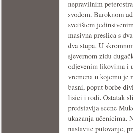
nepravilnim peterostr
svodom. Baroknom adap
svetištem jedinstvenim
masivna preslica s dva
dva stupa. U skromnom 
sjevernom zidu dugačk
odjevenim likovima i 
vremena u kojemu je n
basni, poput borbe div
lisici i rodi. Ostatak 
predstavlja scene Muk
ukazanja učenicima. Na
nastavite putovanje, p