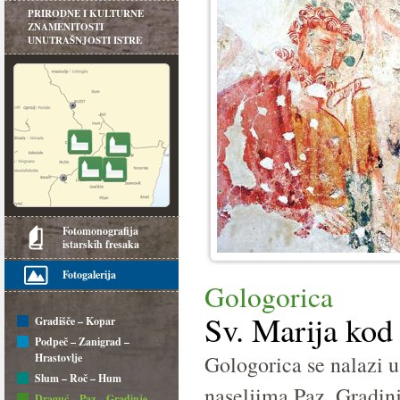
PRIRODNE I KULTURNE
ZNAMENITOSTI
UNUTRAŠNJOSTI ISTRE
Fotomonografija
istarskih fresaka
Fotogalerija
Gologorica
Sv. Marija kod
Gradišče – Kopar
Podpeč – Zanigrad –
Hrastovlje
Gologorica se nalazi u
Slum – Roč – Hum
naseljima Paz, Gradinj
Draguć – Paz – Gradinje –