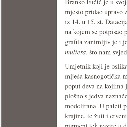
Branko Fučić je u svo
mjesto pridao upravo z
iz 14. u 15. st. Datac
na kojem se potpisao 
graﬁta zanimljiv je i 
muliera
, što nam svjed
Umjetnik koji je oslik
miješa kasnogotička m
poput deva na kojima j
plošno s jedva naznač
modelirana. U paleti p
krajine, te žuti i crve
pigment tek nazire u 