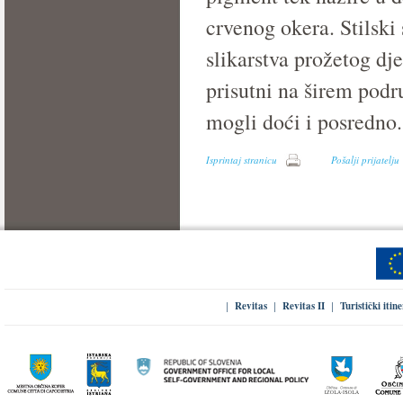
crvenog okera. Stilski
slikarstva prožetog dj
prisutni na širem podru
mogli doći i posredno.
Isprintaj stranicu
Pošalji prijatelju
Revitas
Revitas II
Turistički itin