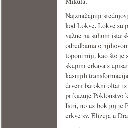
Mikula.
Najznačajniji srednjov
kod Lokve. Lokve su p
važne na suhom istarsk
odredbama o njihovom o
toponimiji, kao što je
skupini crkava s upis
kasnijih transformacij
drveni barokni oltar iz
prikazuje Poklonstvo k
Istri, no uz bok joj je
crkve sv. Elizeja u Dr