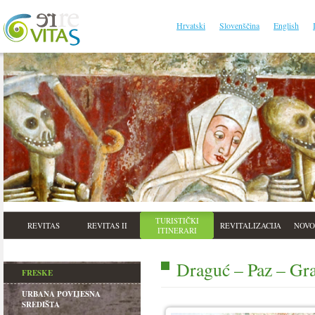
Hrvatski
Slovenščina
English
TURISTIČKI
REVITAS
REVITAS II
REVITALIZACIJA
NOVO
ITINERARI
Draguć – Paz – Gra
FRESKE
URBANA POVIJESNA
SREDIŠTA