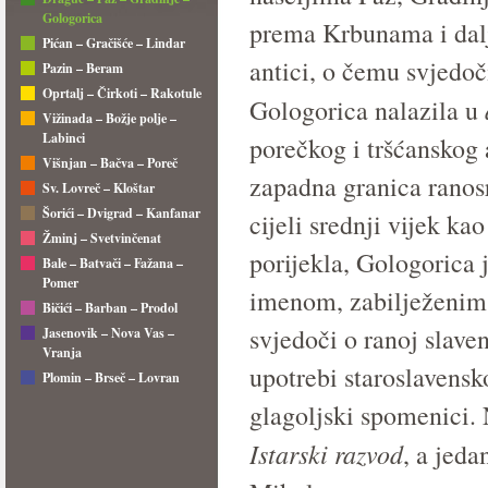
Gologorica
prema Krbunama i dalj
Pićan – Gračišće – Lindar
antici, o čemu svjedoč
Pazin – Beram
Oprtalj – Čirkoti – Rakotule
Gologorica nalazila u
Vižinada – Božje polje –
Labinci
porečkog i tršćanskog 
Višnjan – Bačva – Poreč
zapadna granica ranosr
Sv. Lovreč – Kloštar
Šorići – Dvigrad – Kanfanar
cijeli srednji vijek ka
Žminj – Svetvinčenat
porijekla, Gologorica 
Bale – Batvači – Fažana –
Pomer
imenom, zabilježenim
Bičići – Barban – Prodol
svjedoči o ranoj slaven
Jasenovik – Nova Vas –
Vranja
upotrebi staroslavensk
Plomin – Brseč – Lovran
glagoljski spomenici. 
Istarski razvod
, a jeda