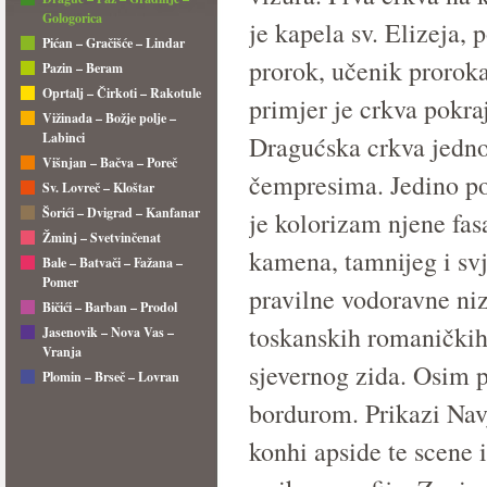
Gologorica
je kapela sv. Elizeja, 
Pićan – Gračišće – Lindar
prorok, učenik proroka 
Pazin – Beram
Oprtalj – Čirkoti – Rakotule
primjer je crkva pokra
Vižinada – Božje polje –
Labinci
Dragućska crkva jedno
Višnjan – Bačva – Poreč
čempresima. Jedino po
Sv. Lovreč – Kloštar
Šorići – Dvigrad – Kanfanar
je kolorizam njene fas
Žminj – Svetvinčenat
kamena, tamnijeg i svj
Bale – Batvači – Fažana –
Pomer
pravilne vodoravne ni
Bičići – Barban – Prodol
toskanskih romaničkih
Jasenovik – Nova Vas –
Vranja
sjevernog zida. Osim 
Plomin – Brseč – Lovran
bordurom. Prikazi Navj
konhi apside te scene 