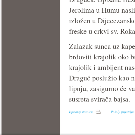
Jerolima u Humu naslik
izložen u Dijecezansk
freske u crkvi sv. Roka
Zalazak sunca uz kape
brdoviti krajolik oko b
krajolik i ambijent na
Draguć poslužio kao ne
lipnju, zasigurno će v
susreta svirača bajsa.
Isprintaj stranicu
Pošalji prijatelju