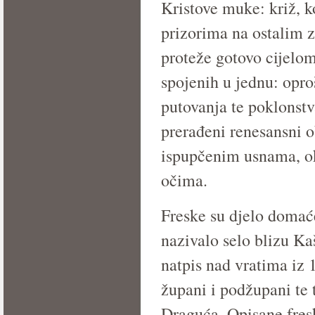
Kristove muke: križ, k
prizorima na ostalim z
proteže gotovo cijelom
spojenih u jednu: oproš
putovanja te poklonstv
prerađeni renesansni ob
ispupčenim usnama, o
očima.
Freske su djelo domać
nazivalo selo blizu Ka
natpis nad vratima iz 
župani i podžupani te 
Draguća. Opisane fresk