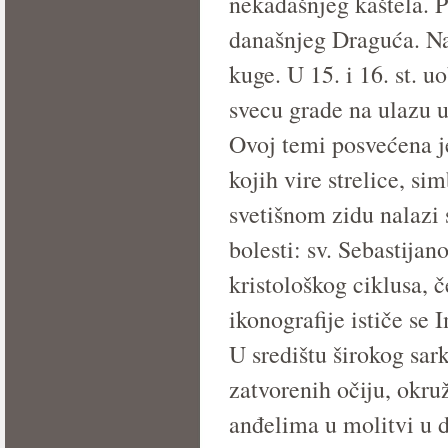
nekadašnjeg kaštela. 
današnjeg Draguća. Na 
kuge. U 15. i 16. st. 
svecu grade na ulazu u 
Ovoj temi posvećena je
kojih vire strelice, si
svetišnom zidu nalazi s
bolesti: sv. Sebastija
kristološkog ciklusa, č
ikonograﬁje ističe se 
U središtu širokog sark
zatvorenih očiju, okru
anđelima u molitvi u d