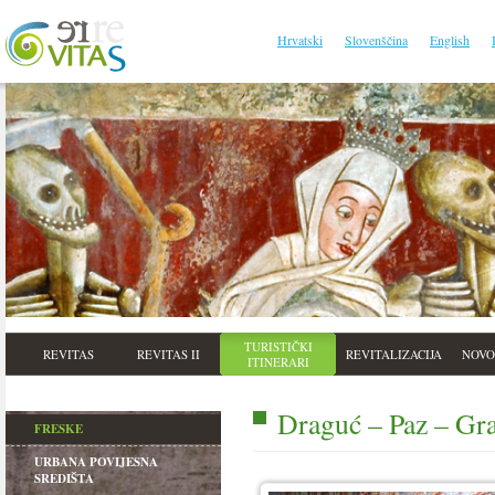
Hrvatski
Slovenščina
English
TURISTIČKI
REVITAS
REVITAS II
REVITALIZACIJA
NOVO
ITINERARI
Draguć – Paz – Gra
FRESKE
URBANA POVIJESNA
SREDIŠTA