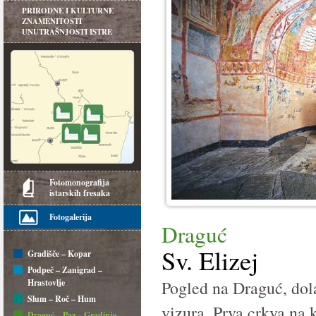
PRIRODNE I KULTURNE
ZNAMENITOSTI
UNUTRAŠNJOSTI ISTRE
Fotomonografija
istarskih fresaka
Fotogalerija
Draguć
Sv. Elizej
Gradišče – Kopar
Podpeč – Zanigrad –
Hrastovlje
Pogled na Draguć, dola
Slum – Roč – Hum
vizura. Prva crkva na 
Draguć – Paz – Gradinje –