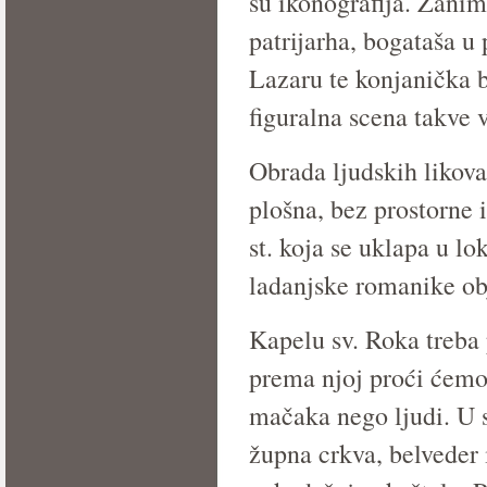
su ikonograﬁja. Zaniml
patrijarha, bogataša
Lazaru te konjanička b
ﬁguralna scena takve vr
Obrada ljudskih likova
plošna, bez prostorne i
st. koja se uklapa u l
ladanjske romanike ob
Kapelu sv. Roka treba 
prema njoj proći ćemo
mačaka nego ljudi. U s
župna crkva, belveder 