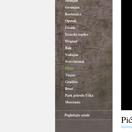
Momjan
Grožnjan
Kostanjica
Oprtalj
Livade
Istarske toplice
Dvigrad
Bale
Vodnjan
Svetvinčenat
Pićan
Tinjan
Gračišće
Brseč
Park prirode Učka
Mošćenice
Pogledajte ostale
Pi
Opširni