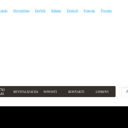
vatski
Slovenščina
English
Italiano
Deutsch
Français
Россию
ČKI
REVITALIZACIJA
NOVOSTI
KONTAKTI
LINKOVI
ARI