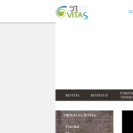
Hr
TURISTI
REVITAS
REVITAS II
ITINER
VIRTUALNA ŠETNJA
Črni Kal