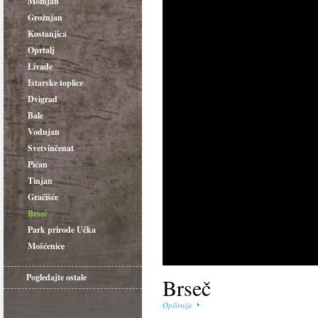
Momjan
Grožnjan
Kostanjica
Oprtalj
Livade
Istarske toplice
Dvigrad
Bale
Vodnjan
Svetvinčenat
Pićan
Tinjan
Gračišće
Brseč
Park prirode Učka
Mošćenice
Pogledajte ostale
Brseč
Opširnije