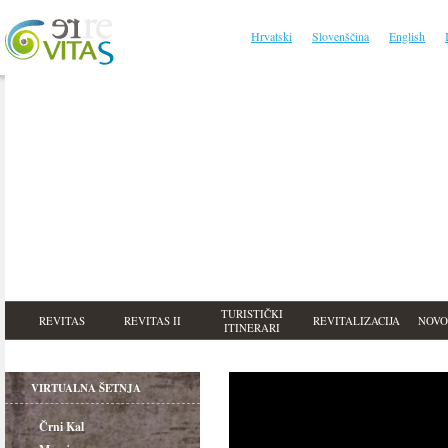
Hrvatski
Slovenščina
English
TURISTIČKI
REVITAS
REVITAS II
REVITALIZACIJA
NOVO
ITINERARI
VIRTUALNA ŠETNJA
Črni Kal