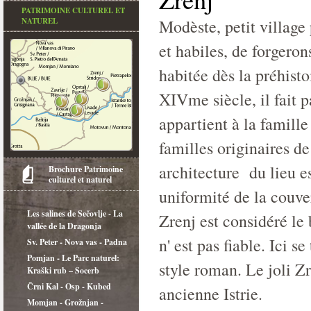
PATRIMOINE CULTUREL ET
NATUREL
Modèste, petit village 
et habiles, de forgeron
habitée dès la préhist
XIVme siècle, il fait p
appartient à la famille
familles originaires de
architecture du lieu es
Brochure Patrimoine
culturel et naturel
uniformité de la couve
Les salines de Sečovlje - La
Zrenj est considéré le 
vallée de la Dragonja
n' est pas fiable. Ici s
Sv. Peter - Nova vas - Padna
Pomjan - Le Parc naturel:
style roman. Le joli Z
Kraški rub – Socerb
Črni Kal - Osp - Kubed
ancienne Istrie.
Momjan - Grožnjan -