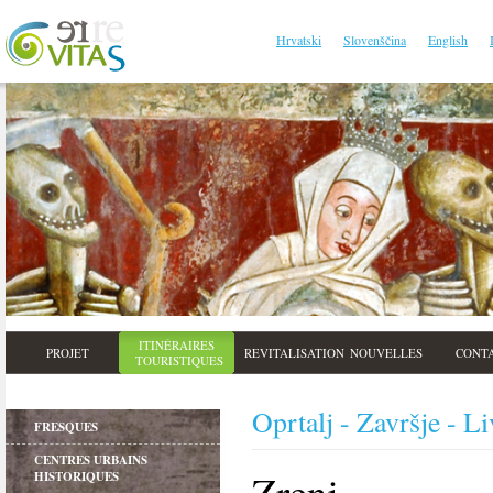
Hrvatski
Slovenščina
English
ITINÉRAIRES
PROJET
REVITALISATION
NOUVELLES
CONT
TOURISTIQUES
Oprtalj - Završje - L
FRESQUES
CENTRES URBAINS
Zrenj
HISTORIQUES