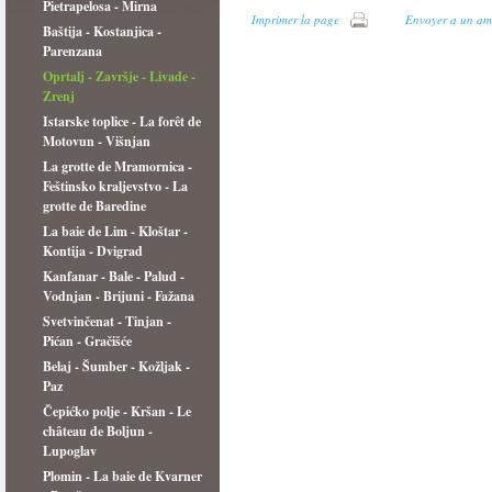
Pietrapelosa - Mirna
Imprimer la page
Envoyer a un am
Baštija - Kostanjica -
Parenzana
Oprtalj - Završje - Livade -
Zrenj
Istarske toplice - La forêt de
Motovun - Višnjan
La grotte de Mramornica -
Feštinsko kraljevstvo - La
grotte de Baredine
La baie de Lim - Kloštar -
Kontija - Dvigrad
Kanfanar - Bale - Palud -
Vodnjan - Brijuni - Fažana
Svetvinčenat - Tinjan -
Pićan - Gračišće
Belaj - Šumber - Kožljak -
Paz
Čepićko polje - Kršan - Le
château de Boljun -
Lupoglav
Plomin - La baie de Kvarner