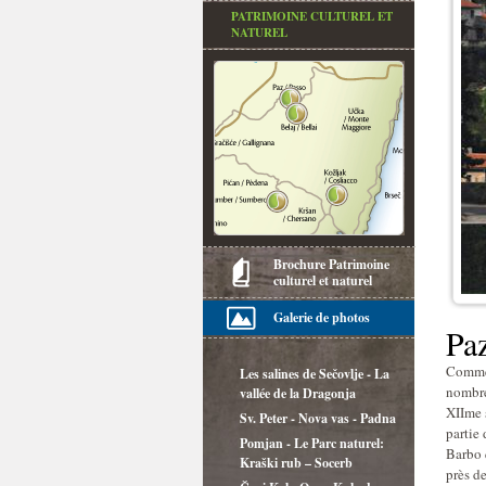
PATRIMOINE CULTUREL ET
NATUREL
Brochure Patrimoine
culturel et naturel
Galerie de photos
Pa
Comme 
Les salines de Sečovlje - La
nombreu
vallée de la Dragonja
XIIme 
Sv. Peter - Nova vas - Padna
partie 
Pomjan - Le Parc naturel:
Barbo 
Kraški rub – Socerb
près de