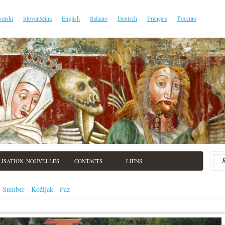
vatski
Slovenščina
English
Italiano
Deutsch
Français
Россию
LISATION
NOUVELLES
CONTACTS
LIENS
- Šumber - Kožljak - Paz