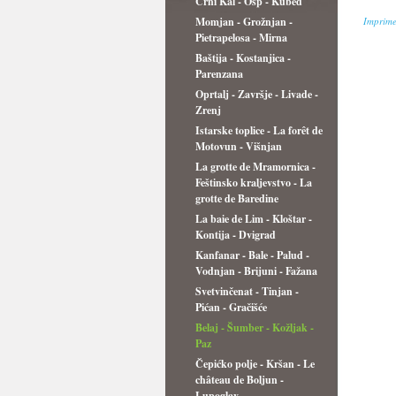
Črni Kal - Osp - Kubed
Momjan - Grožnjan -
Imprime
Pietrapelosa - Mirna
Baštija - Kostanjica -
Parenzana
Oprtalj - Završje - Livade -
Zrenj
Istarske toplice - La forêt de
Motovun - Višnjan
La grotte de Mramornica -
Feštinsko kraljevstvo - La
grotte de Baredine
La baie de Lim - Kloštar -
Kontija - Dvigrad
Kanfanar - Bale - Palud -
Vodnjan - Brijuni - Fažana
Svetvinčenat - Tinjan -
Pićan - Gračišće
Belaj - Šumber - Kožljak -
Paz
Čepićko polje - Kršan - Le
château de Boljun -
Lupoglav