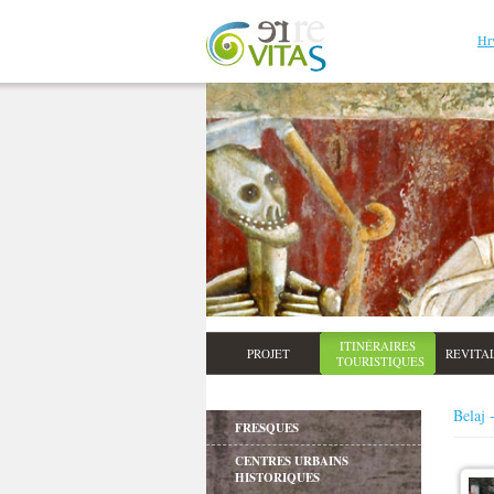
Hr
ITINÉRAIRES
PROJET
REVITA
TOURISTIQUES
Belaj 
FRESQUES
CENTRES URBAINS
HISTORIQUES