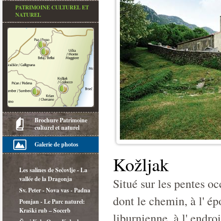
PATRIMOINE CULTUREL ET
NATUREL
Brochure Patrimoine
culturel et naturel
Galerie de photos
Kožljak
Les salines de Sečovlje - La
vallée de la Dragonja
Situé sur les pentes oc
Sv. Peter - Nova vas - Padna
dont le chemin, à l' é
Pomjan - Le Parc naturel:
Kraški rub – Socerb
liburnienne, à l' endro