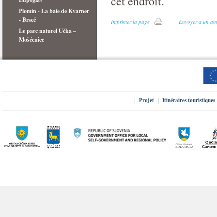
cet endroit.
Plomin - La baie de Kvarner
- Brseč
Imprimer la page
Envoyer a un am
Le parc naturel Učka –
Mošćenice
Projet
Itinéraires touristiques