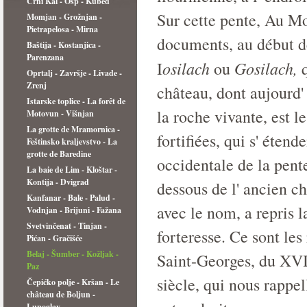
Črni Kal - Osp - Kubed
Sur cette pente, Au Mo
Momjan - Grožnjan -
Pietrapelosa - Mirna
documents, au début d
Baštija - Kostanjica -
Parenzana
osilach
Gosilach,
I
ou
Oprtalj - Završje - Livade -
Zrenj
château, dont aujourd' 
Istarske toplice - La forêt de
la roche vivante, est l
Motovun - Višnjan
La grotte de Mramornica -
fortifiées, qui s' étend
Feštinsko kraljevstvo - La
grotte de Baredine
occidentale de la pente
La baie de Lim - Kloštar -
Kontija - Dvigrad
dessous de l' ancien ch
Kanfanar - Bale - Palud -
avec le nom, a repris la
Vodnjan - Brijuni - Fažana
Svetvinčenat - Tinjan -
forteresse. Ce sont les
Pićan - Gračišće
Belaj - Šumber - Kožljak -
Saint-Georges, du XVIm
Paz
siècle, qui nous rappe
Čepićko polje - Kršan - Le
château de Boljun -
Lupoglav