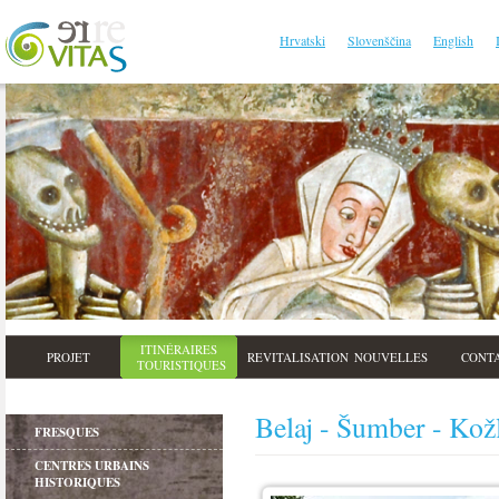
Hrvatski
Slovenščina
English
ITINÉRAIRES
PROJET
REVITALISATION
NOUVELLES
CONT
TOURISTIQUES
Belaj - Šumber - Kožl
FRESQUES
CENTRES URBAINS
HISTORIQUES